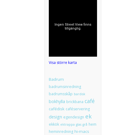
Visa större karta
Badrum
badrumsinredning
badrumsskåp
bardisk
café
bokhylla
brickbana
cafédisk
caféservering
ek
design
egendesign
ekkök
hem
ektrappa
glas
grå
hi-macs
heminredning